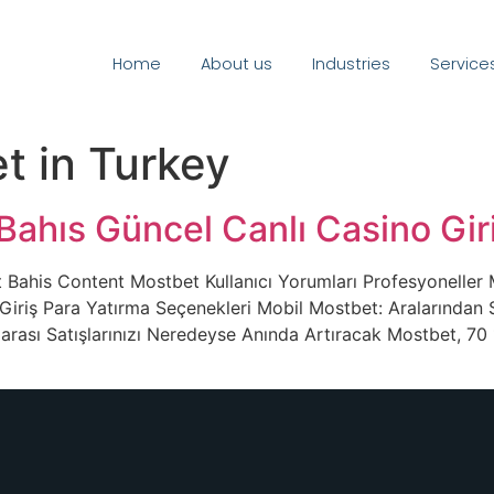
Home
About us
Industries
Service
t in Turkey
Bahıs Güncel Canlı Casino Gir
ahis Content Mostbet Kullanıcı Yorumları Profesyoneller Mo
 Giriş Para Yatırma Seçenekleri Mobil Mostbet: Aralarından
umarası Satışlarınızı Neredeyse Anında Artıracak Mostbet, 