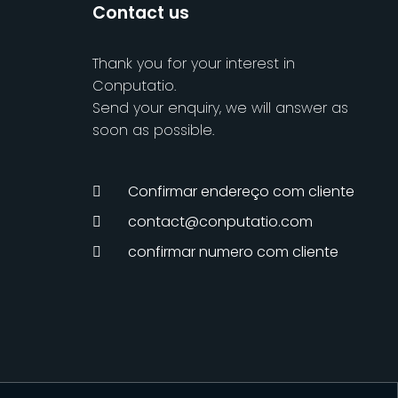
Contact us
Thank you for your interest in
Conputatio.
Send your enquiry, we will answer as
soon as possible.
Confirmar endereço com cliente
contact@conputatio.com
confirmar numero com cliente