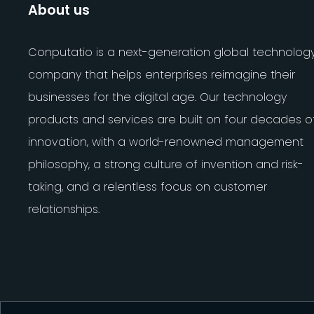
About us
Conputatio is a next-generation global technolog
company that helps enterprises reimagine their
businesses for the digital age. Our technology
products and services are built on four decades o
innovation, with a world-renowned management
philosophy, a strong culture of invention and risk-
taking, and a relentless focus on customer
relationships.