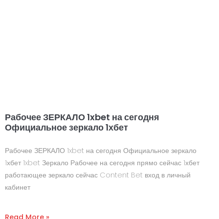
Рабочее ЗЕРКАЛО 1xbet на сегодня
Официальное зеркало 1хбет
Рабочее ЗЕРКАЛО 1xbet на сегодня Официальное зеркало
1хбет 1xbet Зеркало Рабочее на сегодня прямо сейчас 1хбет
работающее зеркало сейчас Content Bet вход в личный
кабинет
Read More »