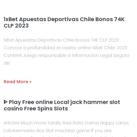
1xBet Apuestas Deportivas Chile Bonos 74K
CLP 2023
1xBet Apuestas Deportivas Chile Bonos 74K CLP 2023
Conoce a profundidad el casino online 1xBet Chile 2023
Content Juego responsable e Información Legal Seguro
de
Read More »
ᐈ Play Free online Local jack hammer slot
casino Free Spins Slots
Articles Much more Totally free Ports Game Happy Larrys
Lobstermania dos Slot machine game If you are