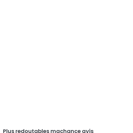
Plus redoutables machance avis