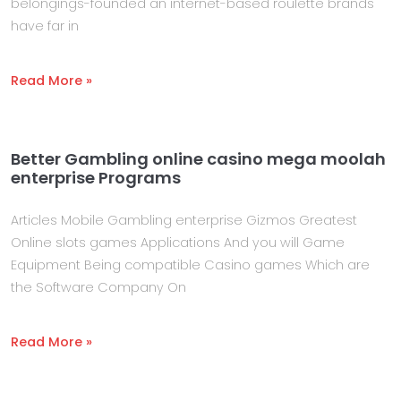
belongings-founded an internet-based roulette brands
have far in
Read More »
Better Gambling online casino mega moolah
enterprise Programs
Articles Mobile Gambling enterprise Gizmos Greatest
Online slots games Applications And you will Game
Equipment Being compatible Casino games Which are
the Software Company On
Read More »