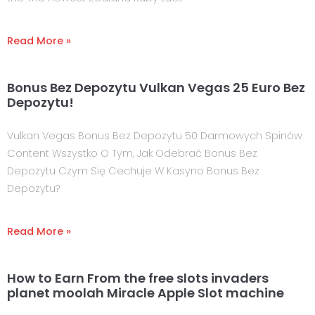
Read More »
Bonus Bez Depozytu Vulkan Vegas 25 Euro Bez
Depozytu!
Vulkan Vegas Bonus Bez Depozytu 50 Darmowych Spinów
Content Wszystko O Tym, Jak Odebrać Bonus Bez
Depozytu Czym Się Cechuje W Kasyno Bonus Bez
Depozytu?
Read More »
How to Earn From the free slots invaders
planet moolah Miracle Apple Slot machine