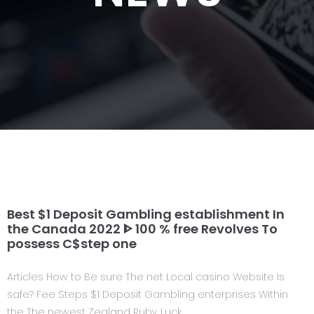
Best $1 Deposit Gambling establishment In
the Canada 2022 ᐈ 100 % free Revolves To
possess C$step one
Articles How to Be sure The net Local casino Website Is
safe? Fee Steps $1 Deposit Gambling enterprises Within
the The newest Zealand Ruby Luck