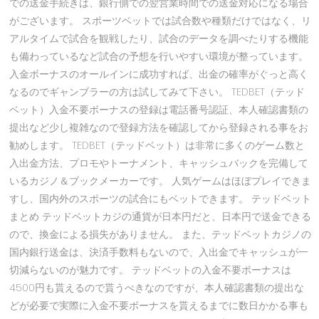
での送金手続きは、銀行側での翌営業時間での送金対応になる場合
がございます。 スポーツベットでは試合数や種類だけではなく、リ
アルタイムで試合を観戦したり、試合のデータを調べたりする機能
も備わっているなど試合の予想を行いやすい環境が整っています。
入金ボーナスのオールインに成功すれば、出金の確率がぐっと高く
なるのでギャンブラーの方は試してみて下さい。 TEDBET（テッド
ベット）入金不要ボーナスの登録は電話番号認証、本人確認書類の
提出など少し複雑なので登録方法を確認してから登録される事をお
勧めします。 TEDBET（テッドベット）は非常に多くのゲーム数と
入出金方法、プロモやトーナメント、キャッシュバックを完備して
いるカジノ＆ブックメーカーです。 人気ゲームはほぼプレイできま
すし、国内外のスポーツの試合にもベットできます。 テッドベット
まとめ テッドベットカジの通貨が日本円だと、日本円で送金できる
ので、換金による損失がありません。 また、テッドベットカジノの
国内銀行送金は、決済手数料もないので、入出金でキャッシュが一
切減らないのが魅力です。 テッドベットの入金不要ボーナスは
4500円も貰えるので貰うべきなのですが、本人確認書類の提出な
どが必要で実際に入金不要ボーナスを貰えるまでに数日かかる事も