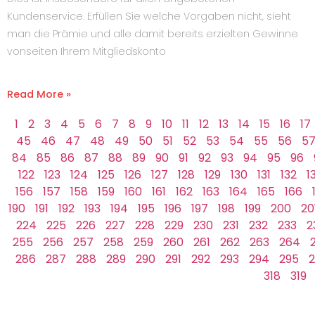
Kundenservice. Erfüllen Sie welche Vorgaben nicht, sieht
man die Prämie und alle damit bereits erzielten Gewinne
vonseiten Ihrem Mitgliedskonto
Read More »
1
2
3
4
5
6
7
8
9
10
11
12
13
14
15
16
17
45
46
47
48
49
50
51
52
53
54
55
56
5
84
85
86
87
88
89
90
91
92
93
94
95
96
122
123
124
125
126
127
128
129
130
131
132
1
156
157
158
159
160
161
162
163
164
165
166
190
191
192
193
194
195
196
197
198
199
200
20
224
225
226
227
228
229
230
231
232
233
2
255
256
257
258
259
260
261
262
263
264
286
287
288
289
290
291
292
293
294
295
2
318
319