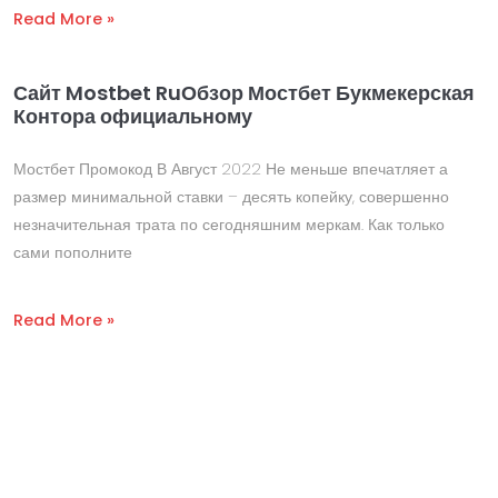
Read More »
Сайт Mostbet RuОбзор Мостбет Букмекерская
Контора официальному
Мостбет Промокод В Август 2022 Не меньше впечатляет а
размер минимальной ставки – десять копейку, совершенно
незначительная трата по сегодняшним меркам. Как только
сами пополните
Read More »