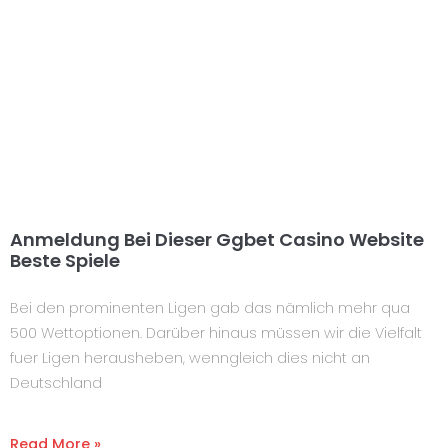
Anmeldung Bei Dieser Ggbet Casino Website
Beste Spiele
Bei den prominenten Ligen gab das nämlich mehr qua
500 Wettoptionen. Darüber hinaus müssen wir die Vielfalt
fuer Ligen herausheben, wenngleich dies nicht an
Deutschland
Read More »