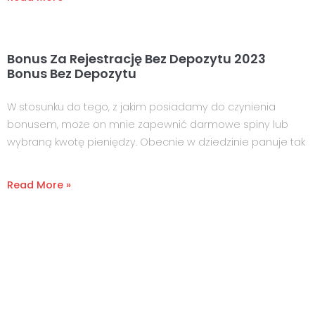
Bonus Za Rejestrację Bez Depozytu 2023
Bonus Bez Depozytu
W stosunku do tego, z jakim posiadamy do czynienia
bonusem, może on mnie zapewnić darmowe spiny lub
wybraną kwotę pieniędzy. Obecnie w dziedzinie panuje tak
Read More »