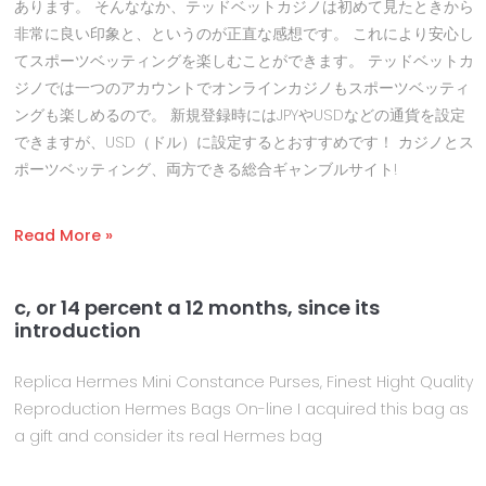
あります。 そんななか、テッドベットカジノは初めて見たときから
非常に良い印象と、というのが正直な感想です。 これにより安心し
てスポーツベッティングを楽しむことができます。 テッドベットカ
ジノでは一つのアカウントでオンラインカジノもスポーツベッティ
ングも楽しめるので。 新規登録時にはJPYやUSDなどの通貨を設定
できますが、USD（ドル）に設定するとおすすめです！ カジノとス
ポーツベッティング、両方できる総合ギャンブルサイト!
Read More »
c, or 14 percent a 12 months, since its
introduction
Replica Hermes Mini Constance Purses, Finest Hight Quality
Reproduction Hermes Bags On-line I acquired this bag as
a gift and consider its real Hermes bag