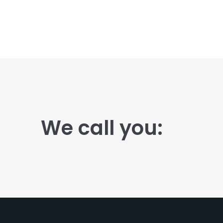
We call you: