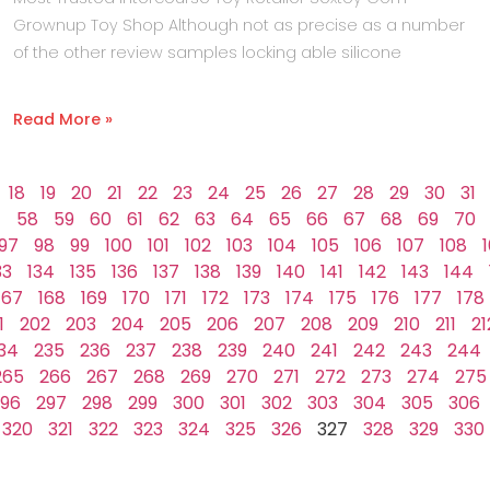
Grownup Toy Shop Although not as precise as a number
of the other review samples locking able silicone
Read More »
18
19
20
21
22
23
24
25
26
27
28
29
30
31
7
58
59
60
61
62
63
64
65
66
67
68
69
70
97
98
99
100
101
102
103
104
105
106
107
108
33
134
135
136
137
138
139
140
141
142
143
144
167
168
169
170
171
172
173
174
175
176
177
178
1
202
203
204
205
206
207
208
209
210
211
21
34
235
236
237
238
239
240
241
242
243
244
265
266
267
268
269
270
271
272
273
274
275
96
297
298
299
300
301
302
303
304
305
306
320
321
322
323
324
325
326
327
328
329
330